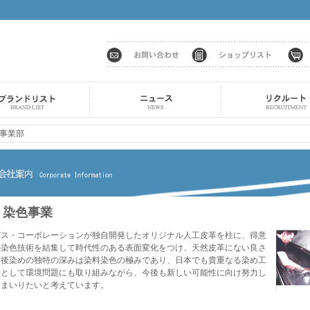
事業部
染色事業
バス・コーポレーションが独自開発したオリジナル人工皮革を柱に、得意
の染色技術を結集して時代性のある表面変化をつけ、天然皮革にない良さ
と後染めの独特の深みは染料染色の極みであり、日本でも貴重なる染め工
場として環境問題にも取り組みながら、今後も新しい可能性に向け努力し
てまいりたいと考えています。